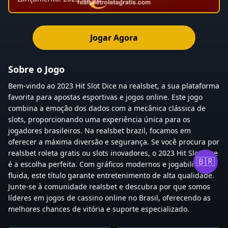
Jogar Agora
Sobre o Jogo
Bem-vindo ao 2023 Hit Slot Dice na realsbet, a sua plataforma
favorita para apostas esportivas e jogos online. Este jogo
combina a emoção dos dados com a mecânica clássica de
slots, proporcionando uma experiência única para os
jogadores brasileiros. Na realsbet brazil, focamos em
oferecer a máxima diversão e segurança. Se você procura por
realsbet roleta gratis ou slots inovadores, o 2023 Hit Slot Dice
🇧🇷
é a escolha perfeita. Com gráficos modernos e jogabilidade
fluida, este título garante entretenimento de alta qualidade.
Junte-se à comunidade realsbet e descubra por que somos
líderes em jogos de cassino online no Brasil, oferecendo as
melhores chances de vitória e suporte especializado.