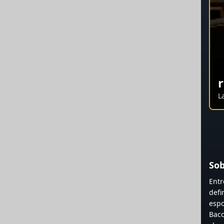
L
Sob
Entr
defi
espo
Bacc