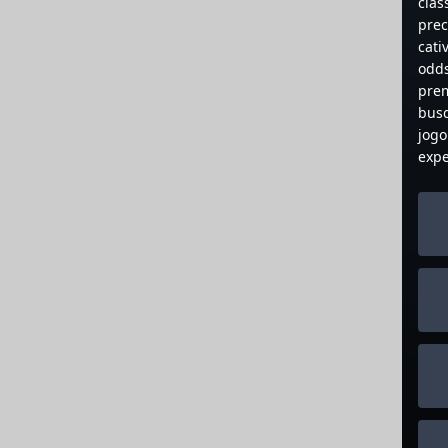
clas
prec
cati
odds
prem
busq
jogo
expe