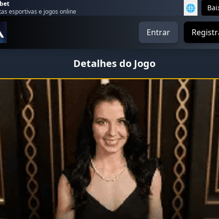
sbet
🌐
Bai
as esportivas e jogos online
Entrar
Registr
Detalhes do Jogo