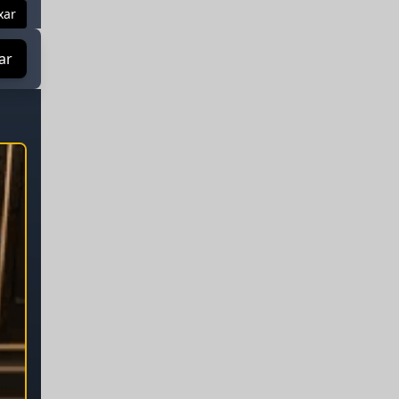
xar
ar