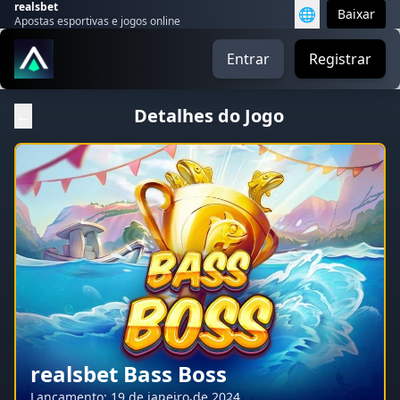
realsbet
🌐
Baixar
Apostas esportivas e jogos online
Entrar
Registrar
←
Detalhes do Jogo
realsbet Bass Boss
Lançamento: 19 de janeiro de 2024