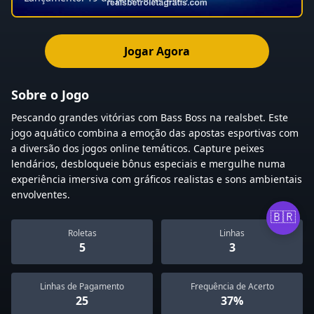
Jogar Agora
Sobre o Jogo
Pescando grandes vitórias com Bass Boss na realsbet. Este
jogo aquático combina a emoção das apostas esportivas com
a diversão dos jogos online temáticos. Capture peixes
lendários, desbloqueie bônus especiais e mergulhe numa
experiência imersiva com gráficos realistas e sons ambientais
envolventes.
🇧🇷
Roletas
Linhas
5
3
Linhas de Pagamento
Frequência de Acerto
25
37%