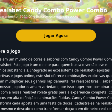
realsbet Candy Combo Power Combo
ançamento: 2024-01-15
Jogar Agora
re o Jogo
re em um mundo de cores e sabores com Candy Combo Power Co
ealsbet! Este jogo é um deleite para quem busca diversão leve e
ios substanciais. Integrado ao ecossistema de realsbet - apostas
rtivas e jogos online, este slot oferece combinações explosivas qu
m multiplicar seus ganhos rapidamente. Na realsbet brazil, sab
nossos jogadores amam variedade, por isso sugerimos combinar 
 com a nossa realsbet roleta gratis para a experiência completa. 
icos em alta definição e animações fluidas, Candy Combo Power C
sforma cada aposta em uma festa de doces. Cadastre-se na realsb
 mesmo e descubra como transformar doçura em dinheiro real co