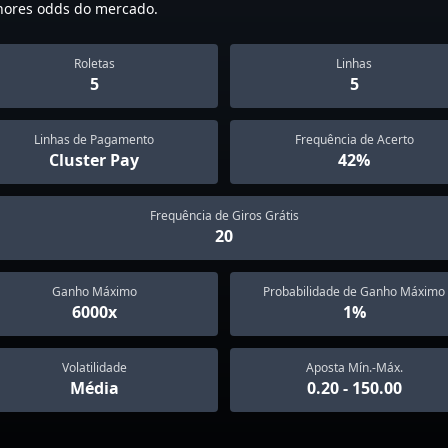
hores odds do mercado.
Roletas
Linhas
5
5
Linhas de Pagamento
Frequência de Acerto
Cluster Pay
42%
Frequência de Giros Grátis
20
Ganho Máximo
Probabilidade de Ganho Máximo
6000x
1%
Volatilidade
Aposta Mín.-Máx.
Média
0.20 - 150.00