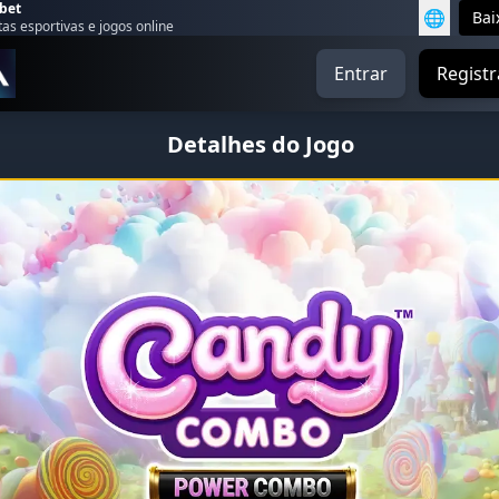
sbet
🌐
Bai
as esportivas e jogos online
Entrar
Registr
Detalhes do Jogo